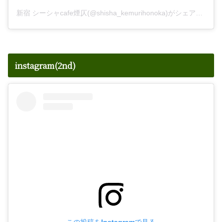
新宿 シーシャcafe煙仄(@shisha_kemurihonoka)がシェアした投稿
instagram(2nd)