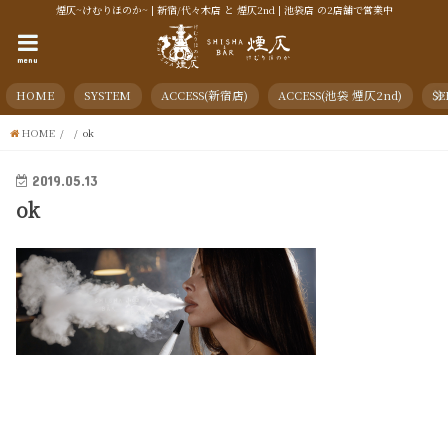
煙仄~けむりほのか~ | 新宿/代々木店 と 煙仄2nd | 池袋店 の2店舗で営業中
menu
HOME
SYSTEM
ACCESS(新宿店)
ACCESS(池袋 煙仄2nd)
SE
HOME
ok
2019.05.13
ok