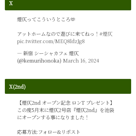
X
煙仄ってこういうところ🫶
アットホームなので遊びに来てねっ！
#煙仄
pic.twitter.com/MEQ8ldzJg8
— 新宿 シーシャカフェ 煙仄
(@kemurihonoka)
March 16, 2024
X(2nd)
【煙仄2nd オープン記念 ロンT プレゼント】
この度5月末に煙仄2号店『煙仄2nd』を池袋
にオープンする事になりました！
応募方法:フォロー&リポスト