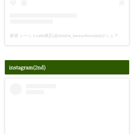
新宿 シーシャcafe煙仄(@shisha_kemurihonoka)がシェアした投稿
instagram(2nd)