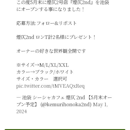
この度5月末に煙仄2号店『煙仄2nd』を池袋
にオープンする事になりました！
応募方法:フォロー&リポスト
煙仄2nd ロンT計2名様にプレゼント！
オーナーの好きな世界観全開です
※サイズ→M/L/XL/XXL
カラー→ブラック/ホワイト
サイズ・カラー 選択可
pic.twitter.com/tMVEAQxReq
— 池袋 シーシャカフェ 煙仄 2nd 【5月末オー
プン予定】 (@kemurihonoka2nd)
May 1,
2024