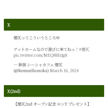
X
煙仄ってこういうところ🫶
アットホームなので遊びに来てねっ！
#煙仄
pic.twitter.com/MEQ8ldzJg8
— 新宿 シーシャカフェ 煙仄
(@kemurihonoka)
March 16, 2024
X(2nd)
【煙仄2nd オープン記念 ロンT プレゼント】