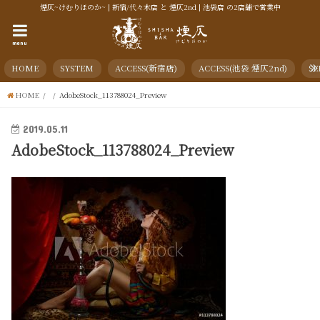
煙仄~けむりほのか~ | 新宿/代々木店 と 煙仄2nd | 池袋店 の2店舗で営業中
menu
HOME
SYSTEM
ACCESS(新宿店)
ACCESS(池袋 煙仄2nd)
SE
HOME
AdobeStock_113788024_Preview
2019.05.11
AdobeStock_113788024_Preview