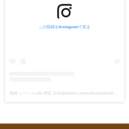
この投稿をInstagramで見る
池袋 シーシャcafe 煙仄 2nd(@shisha_kemurihonoka2nd)がシェアした投稿